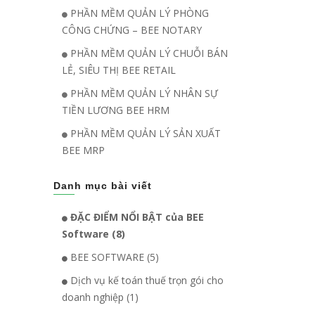
PHẦN MỀM QUẢN LÝ PHÒNG
CÔNG CHỨNG – BEE NOTARY
PHẦN MỀM QUẢN LÝ CHUỖI BÁN
LẺ, SIÊU THỊ BEE RETAIL
PHẦN MỀM QUẢN LÝ NHÂN SỰ
TIỀN LƯƠNG BEE HRM
PHẦN MỀM QUẢN LÝ SẢN XUẤT
BEE MRP
Danh mục bài viết
ĐẶC ĐIỂM NỔI BẬT của BEE
Software (8)
BEE SOFTWARE (5)
Dịch vụ kế toán thuế trọn gói cho
doanh nghiệp (1)