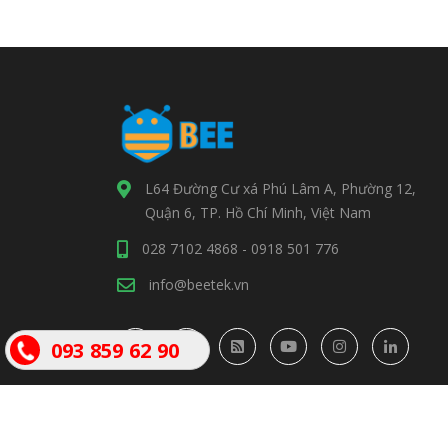
L64 Đường Cư xá Phú Lâm A, Phường 12,
Quận 6, TP. Hồ Chí Minh, Việt Nam
028 7102 4868 - 0918 501 776
info@beetek.vn
093 859 62 90