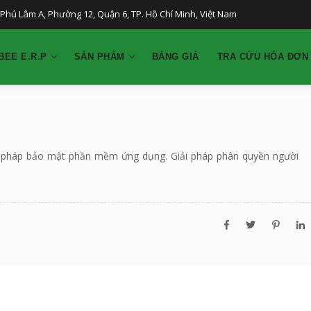
Phú Lâm A, Phường 12, Quận 6, TP. Hồ Chí Minh, Việt Nam
BEE E.R.P
SẢN PHẨM
BẢNG GIÁ
TRA CỨU HÓA ĐƠN
ải pháp bảo mật phần mềm ứng dụng. Giải pháp phân quyền người